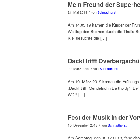
Mein Freund der Superhe
/
21. Mai 2019
von
Schnadhorst
Am 14.05.19 kamen die Kinder der Frü
Welttag des Buches durch die Thalia-B
Kiel besuchte die […]
Dackl trifft Overbergschü
/
22. März 2019
von
Schnadhorst
Am 19. März 2019 kamen die Frühlings
„Dackl trifft Mendelsohn Bartholdy“. B
WDR […]
Fest der Musik in der Vo
/
10. Dezember 2018
von
Schnadhorst
Am Samstag, den 08.12.2018, fand das e