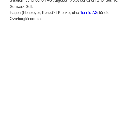
unserem schulischen AG-Angebot, bietet der Cheftrainer des TC
Schwarz-Gelb
Hagen (Hoheleye), Benedikt Klenke, eine
Tennis-AG
für die
Overbergkinder an.