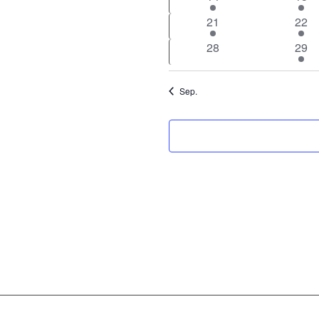
Veranstaltung
Vera
1
1
21
22
Veranstaltung
Vera
0
1
28
29
Veranstaltungen
Vera
Sep.