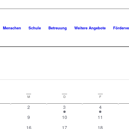
Menschen
Schule
Betreuung
Weitere Angebote
Förderve
gen
nstag
M
Mittwoch
D
Donnerstag
F
Freitag
0
1
1
2
3
4
anstaltungen
Veranstaltungen
Veranstaltung
Veranstaltung
0
0
0
9
10
11
anstaltungen
Veranstaltungen
Veranstaltungen
Veranstaltunge
1
1
1
16
17
18