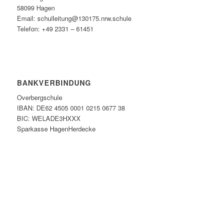
58099 Hagen
Email: schulleitung@130175.nrw.schule
Telefon: +49 2331 – 61451
BANKVERBINDUNG
Overbergschule
IBAN: DE62 4505 0001 0215 0677 38
BIC: WELADE3HXXX
Sparkasse HagenHerdecke