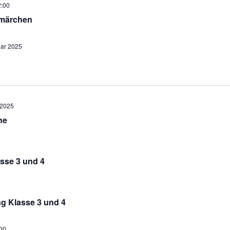
:00
märchen
uar 2025
 2025
he
sse 3 und 4
g Klasse 3 und 4
00