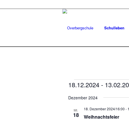
Schulleben
Veranstaltun
18.12.2024
 - 
13.02.2
Datum
Dezember 2024
wählen.
18. Dezember 2024/16:00
-
MI.
18
Weihnachtsfeier