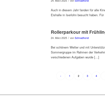
/
24. März 2025
von
Schnadhorst
Auch in diesem Jahr fanden für alle Kin
Eishalle in Iserlohn besucht haben. Fü
Rollerparkour mit Frühl
/
24. März 2025
von
Schnadhorst
Bei schönem Wetter und mit Unterstützun
Sommergruppe im Rahmen der Verkehrser
verschiedenen Aufgaben wurde […]
‹
1
3
4
2