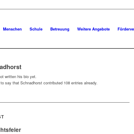
Menschen
Schule
Betreuung
Weitere Angebote
Förderve
adhorst
t written his bio yet.
 to say that
Schnadhorst
contributed 108 entries already.
ST
tsfeier