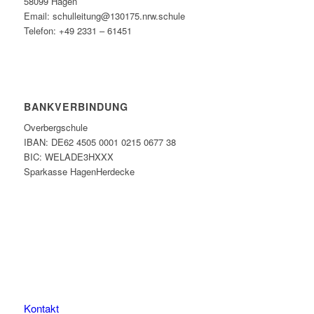
58099 Hagen
Email: schulleitung@130175.nrw.schule
Telefon: +49 2331 – 61451
BANKVERBINDUNG
Overbergschule
IBAN: DE62 4505 0001 0215 0677 38
BIC: WELADE3HXXX
Sparkasse HagenHerdecke
Kontakt