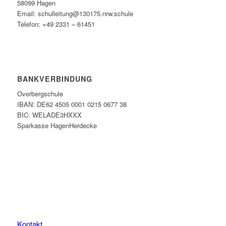
58099 Hagen
Email: schulleitung@130175.nrw.schule
Telefon: +49 2331 – 61451
BANKVERBINDUNG
Overbergschule
IBAN: DE62 4505 0001 0215 0677 38
BIC: WELADE3HXXX
Sparkasse HagenHerdecke
Kontakt