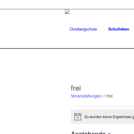
Schulleben
frei
Veranstaltungen
frei
Veranstaltungen
Es wurden keine Ergebnisse 
Hinweis
Anstehende