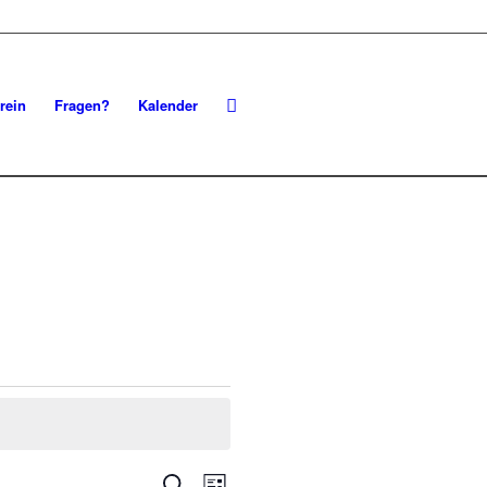
rein
Fragen?
Kalender
Veranstaltungen
Veranstaltung
Suche