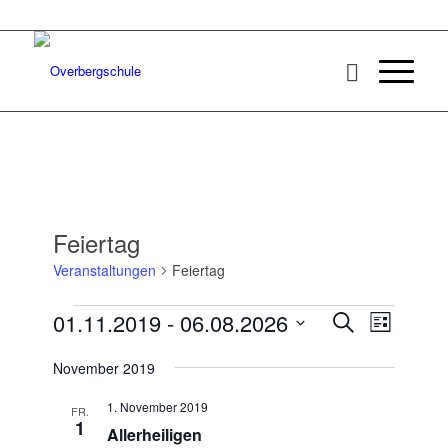
Feiertag
Veranstaltungen
Feiertag
Veranstaltungen
Veransta
Veranst
01.11.2019
 - 
06.08.2026
Suche
Liste
Ansicht
Suche
Datum
Navigat
November 2019
wählen.
und
Ansichten
1. November 2019
FR.
1
Navigatio
Allerheiligen