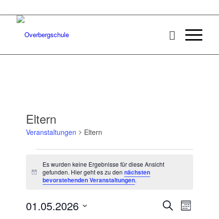
Eltern
Veranstaltungen
Eltern
Veranstaltungen
Es wurden keine Ergebnisse für diese Ansicht
gefunden. Hier geht es zu den
nächsten
Hinweis
bevorstehenden Veranstaltungen
.
Veransta
Veranst
01.05.2026
Suche
Monat
Ansicht
Datum