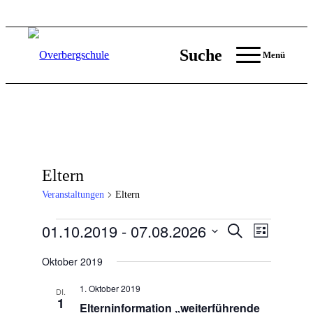
Suche
Menü
Eltern
Veranstaltungen
Eltern
Veranstaltungen
01.10.2019
 - 
07.08.2026
Veranstaltun
Veranstal
Suche
Liste
Ansichten
Suche
Datum
Navigati
wählen.
Oktober 2019
und
Ansichten,
1. Oktober 2019
DI.
1
Navigation
Elterninformation „weiterführende