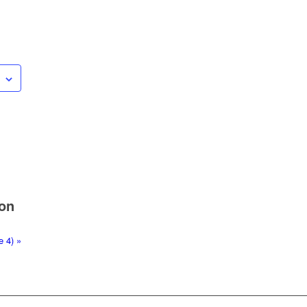
ion
e 4)
»