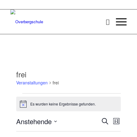
frei
Veranstaltungen
frei
Veranstaltungen
Es wurden keine Ergebnisse gefunden.
Hinweis
Veransta
Veranst
Anstehende
Suche
Liste
Ansicht
Suche
Datum
Navigat
wählen.