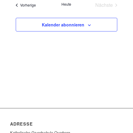
und
Heute
Nächste
Veranstaltungen
Vorherige
Ansichten
Veranstaltun
Navigatio
Kalender abonnieren
ADRESSE
Katholische Grundschule Overberg