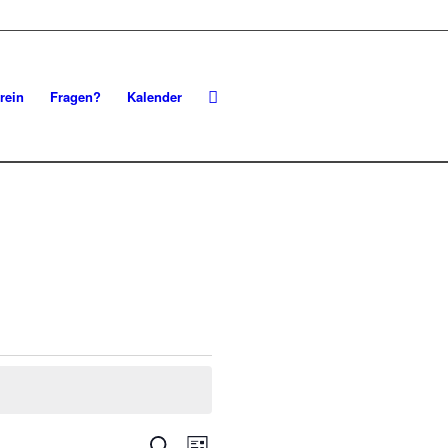
rein
Fragen?
Kalender
Veranstaltungen
Veranstaltung
Suche