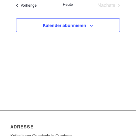
und
Heute
Nächste
Veranstaltungen
Vorherige
Ansichten
Veranstaltun
Navigatio
Kalender abonnieren
ADRESSE
Katholische Grundschule Overberg