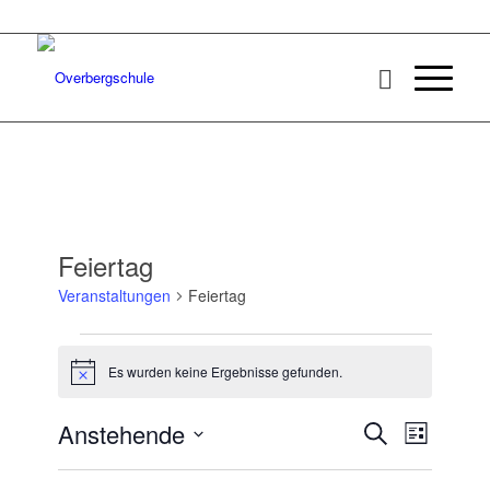
Feiertag
Veranstaltungen
Feiertag
Veranstaltungen
Es wurden keine Ergebnisse gefunden.
Hinweis
Veransta
Veranst
Anstehende
Suche
Liste
Ansicht
Suche
Datum
Navigat
wählen.